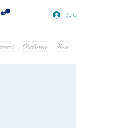
Se connecter
nement
Challenges
More