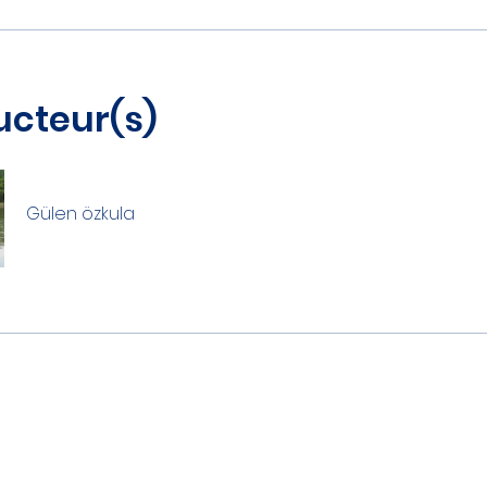
ucteur(s)
Gülen özkula