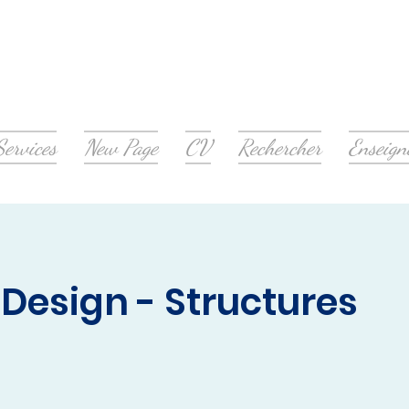
Services
New Page
CV
Rechercher
Enseig
 Design - Structures