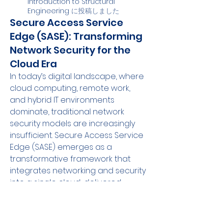
Introduction to Structural
Engineering
に
投稿しました
Secure Access Service
Edge (SASE): Transforming
Network Security for the
Cloud Era
In today’s digital landscape, where 
cloud computing, remote work, 
and hybrid IT environments 
dominate, traditional network 
security models are increasingly 
insufficient. Secure Access Service 
Edge (SASE) emerges as a 
transformative framework that 
integrates networking and security 
into a single cloud-delivered 
service. By converging capabilities 
like secure web gateways, cloud 
access security brokers, firewall-