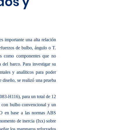
dos y
s importante una alta relación
efuerzos de bulbo, ángulo o T.
s como componentes que no
a del barco. Para investigar su
ntales y analíticos para poder
e diseño, se realizó una prueba
083-H116), para un total de 12
o con bulbo convencional y un
O en base a las normas ABS
momento de inercia (Ixx) sobre
iseñar los mamparos reforzados