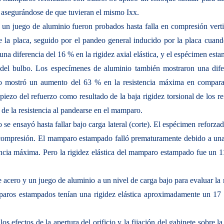
 asegurándose de que tuvieran el mismo Ixx.
un juego de aluminio fueron probados hasta falla en compresión vert
 la placa, seguido por el pandeo general inducido por la placa cuan
a diferencia del 16 % en la rigidez axial elástica, y el espécimen estam
el bulbo. Los especímenes de aluminio también mostraron una difer
o mostró un aumento del 63 % en la resistencia máxima en comparac
piezo del refuerzo como resultado de la baja rigidez torsional de los 
 de la resistencia al pandearse en el mamparo.
e ensayó hasta fallar bajo carga lateral (corte). El espécimen reforza
 compresión. El mamparo estampado falló prematuramente debido a una f
tencia máxima. Pero la rigidez elástica del mamparo estampado fue u
acero y un juego de aluminio a un nivel de carga bajo para evaluar la ri
aros estampados tenían una rigidez elástica aproximadamente un 17
los efectos de la apertura del orificio y la fijación del gabinete sobre la 