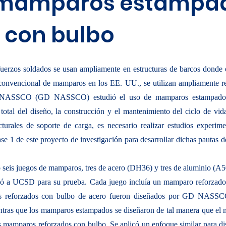
 mamparos estampa
 con bulbo
uerzos soldados se usan ampliamente en estructuras de barcos donde e
n convencional de mamparos en los EE. UU., se utilizan ampliamente r
s NASSCO (GD NASSCO) estudió el uso de mamparos estampado
 total del diseño, la construcción y el mantenimiento del ciclo de vid
urales de soporte de carga, es necesario realizar estudios experime
ase 1 de este proyecto de investigación para desarrollar dichas pautas d
 seis juegos de mamparos, tres de acero (DH36) y tres de aluminio (A5
vió a UCSD para su prueba. Cada juego incluía un mamparo reforzad
 reforzados con bulbo de acero fueron diseñados por GD NASSC
tras que los mamparos estampados se diseñaron de tal manera que el 
los mamparos reforzados con bulbo. Se aplicó un enfoque similar para d