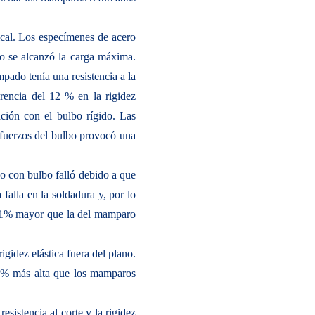
ical. Los especímenes de acero
do se alcanzó la carga máxima.
pado tenía una resistencia a la
encia del 12 % en la rigidez
ión con el bulbo rígido. Las
refuerzos del bulbo provocó una
do con bulbo falló debido a que
alla en la soldadura y, por lo
n 11% mayor que la del mamparo
gidez elástica fuera del plano.
 % más alta que los mamparos
resistencia al corte y la rigidez