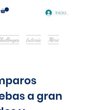
Iniciar sesión
hallenges
tutoría
More
amparos
ebas a gran