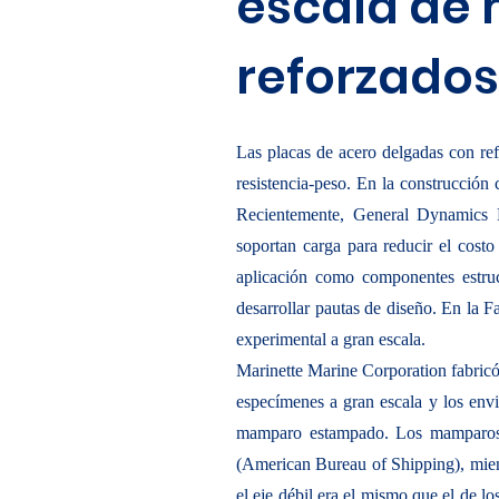
escala de
reforzados
Las placas de acero delgadas con ref
resistencia-peso. En la construcció
Recientemente, General Dynamic
soportan carga para reducir el costo
aplicación como componentes estruct
desarrollar pautas de diseño. En la F
experimental a gran escala.
Marinette Marine Corporation fabricó
especímenes a gran escala y los en
mamparo estampado. Los mamparos
(American Bureau of Shipping), mien
el eje débil era el mismo que el de 