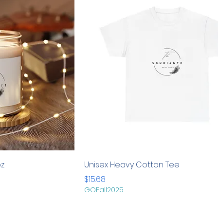
oz
Unisex Heavy Cotton Tee
価格
$15.68
GOFall2025