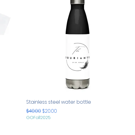
Stainless steel water bottle
通常価格
セール価格
$40.00
$20.00
GOFall2025