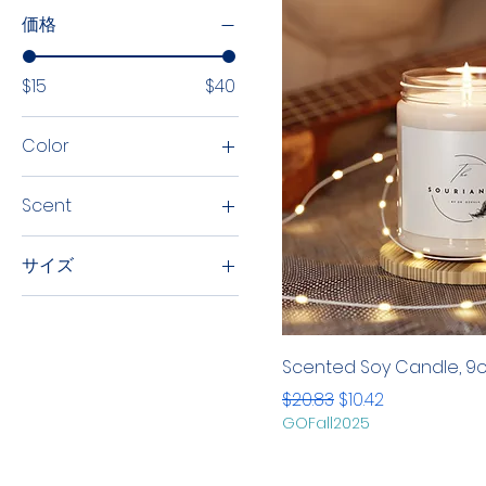
価格
$15
$40
Color
Antique Jade Dome
Scent
Ash
Apple Harvest
Berry
サイズ
Cardinal Red
2XL
Charcoal
3XL
Dark Heather
Scented Soy Candle, 9
4XL
Heather Navy
通常価格
セール価格
$20.83
$10.42
5XL
Maroon
GOFall2025
9oz
Navy
L
Royal