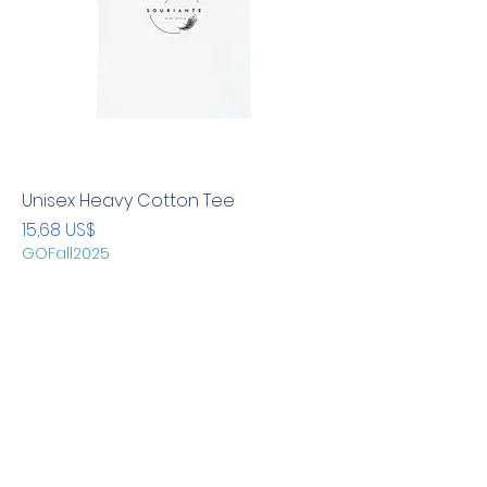
Unisex Heavy Cotton Tee
Precio
15,68 US$
GOFall2025