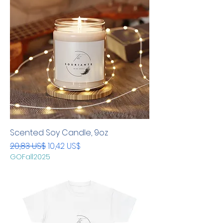
Scented Soy Candle, 9oz
Precio
Precio de oferta
20,83 US$
10,42 US$
GOFall2025