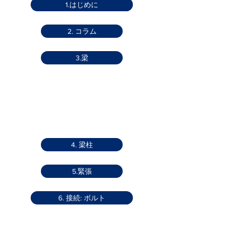
1.はじめに
2. コラム
3.梁
4. 梁柱
5.緊張
6. 接続: ボルト