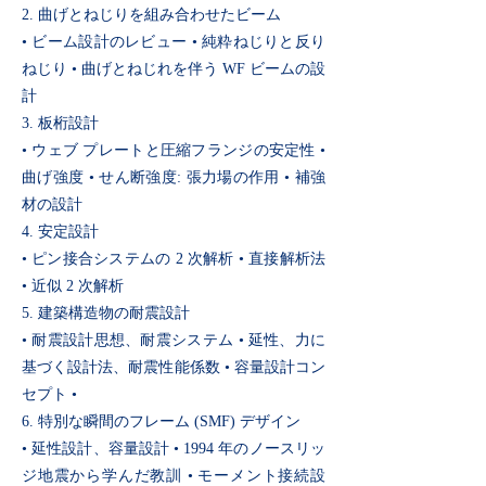
2. 曲げとねじりを組み合わせたビーム
• ビーム設計のレビュー • 純粋ねじりと反り
ねじり • 曲げとねじれを伴う WF ビームの設
計
3. 板桁設計
• ウェブ プレートと圧縮フランジの安定性 •
曲げ強度 • せん断強度: 張力場の作用 • 補強
材の設計
4. 安定設計
• ピン接合システムの 2 次解析 • 直接解析法
• 近似 2 次解析
5. 建築構造物の耐震設計
• 耐震設計思想、耐震システム • 延性、力に
基づく設計法、耐震性能係数 • 容量設計コン
セプト •
6. 特別な瞬間のフレーム (SMF) デザイン
• 延性設計、容量設計 • 1994 年のノースリッ
ジ地震から学んだ教訓 • モーメント接続設